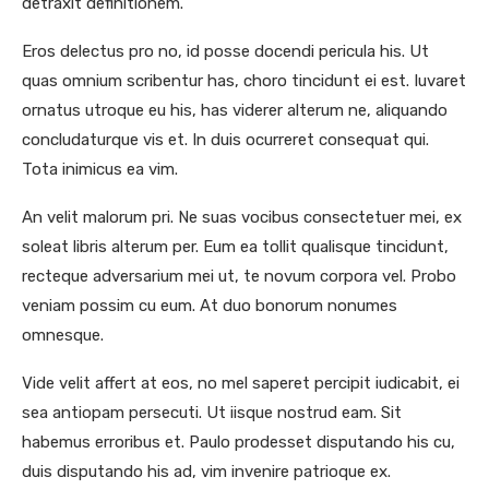
detraxit definitionem.
Eros delectus pro no, id posse docendi pericula his. Ut
quas omnium scribentur has, choro tincidunt ei est. Iuvaret
ornatus utroque eu his, has viderer alterum ne, aliquando
concludaturque vis et. In duis ocurreret consequat qui.
Tota inimicus ea vim.
An velit malorum pri. Ne suas vocibus consectetuer mei, ex
soleat libris alterum per. Eum ea tollit qualisque tincidunt,
recteque adversarium mei ut, te novum corpora vel. Probo
veniam possim cu eum. At duo bonorum nonumes
omnesque.
Vide velit affert at eos, no mel saperet percipit iudicabit, ei
sea antiopam persecuti. Ut iisque nostrud eam. Sit
habemus erroribus et. Paulo prodesset disputando his cu,
duis disputando his ad, vim invenire patrioque ex.