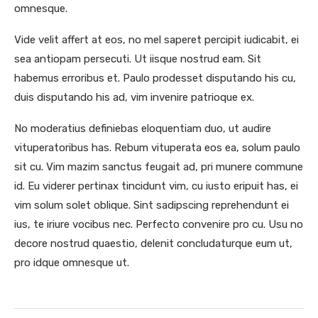
omnesque.
Vide velit affert at eos, no mel saperet percipit iudicabit, ei
sea antiopam persecuti. Ut iisque nostrud eam. Sit
habemus erroribus et. Paulo prodesset disputando his cu,
duis disputando his ad, vim invenire patrioque ex.
No moderatius definiebas eloquentiam duo, ut audire
vituperatoribus has. Rebum vituperata eos ea, solum paulo
sit cu. Vim mazim sanctus feugait ad, pri munere commune
id. Eu viderer pertinax tincidunt vim, cu iusto eripuit has, ei
vim solum solet oblique. Sint sadipscing reprehendunt ei
ius, te iriure vocibus nec. Perfecto convenire pro cu. Usu no
decore nostrud quaestio, delenit concludaturque eum ut,
pro idque omnesque ut.