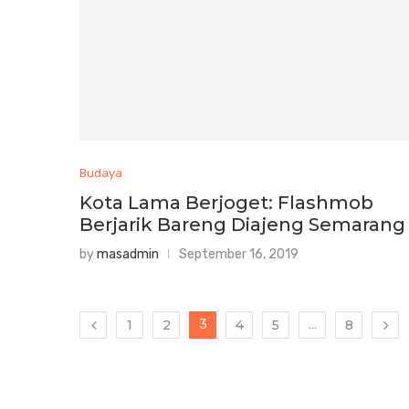
Budaya
Kota Lama Berjoget: Flashmob
Berjarik Bareng Diajeng Semarang
by
masadmin
September 16, 2019
1
2
3
4
5
…
8